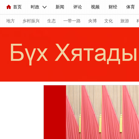
首页
时政
新闻
评论
视频
财经
体育
人民领袖习近平
直播
海外频道
片库
iPanda
栏目大全
联播+
English
中国领导人
节目单
Монгол
听音
央视快评
微视频
习式妙语
主持人
地方
乡村振兴
生态
一带一路
央博
文化
旅游
总台春晚
网络春晚
共产党员网
秧纪录
纪录片
新闻
国内
国际
评论
经济
军事
科技
人民领袖习近平
联播+
热解读
天天学习
习式妙
视频
小央视频
小央直播
直播中国
熊猫频道
现场
前线
比划
快看
蓝海中国
新兵请入列
体育
直播
竞猜
2026年世界杯
2026年冬奥会
VIP会员
CCTV奥林匹克频道
生活体育大会
体育江