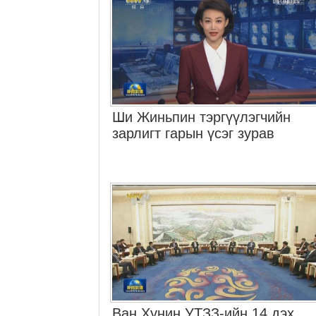
Ши Жиньпин тэргүүлэгчийн
зарлигт гарын үсэг зурав
Ван Хунин УТЗЗ-ийн 14 дэх