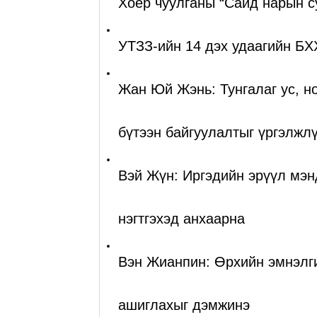
Хоёр чуулганы “Сайд нарын су
УТЗЗ-ийн 14 дэх удаагийн БХХ
Жан Юй Жэнь: Тунгалаг ус, но
бүтээн байгуулалтыг үргэлжл
Вэй Жүн: Иргэдийн эрүүл мэн
нэгтгэхэд анхаарна
Вэн Жианпин: Өрхийн эмнэлги
ашиглахыг дэмжинэ