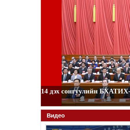
财经
教育
乡村振兴
生态环境
一带一路
央
大国智造
大国展会
大国保险
云顶对话
云起
CCTV.节目官网
直播
节目单
栏目
片库
热
14 дэх сонгуулийн БХАТИХ-
Видео