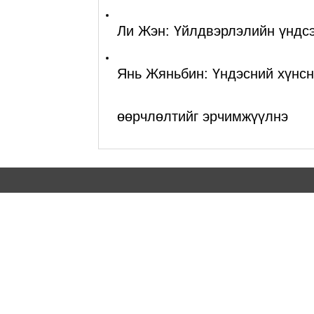
Ли Жэн: Үйлдвэрлэлийн үндс
Янь Жяньбин: Үндэсний хүнсн
өөрчлөлтийг эрчимжүүлнэ