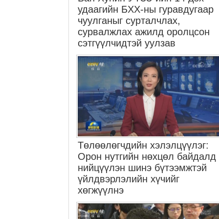
удаагийн БХХ-ны гуравдугаар
чуулганыг сурталчлах,
сурвалжлах ажилд оролцсон
сэтгүүлчидтэй уулзав
Төлөөлөгчдийн хэлэлцүүлэг:
Орон нутгийн нөхцөл байдалд
нийцүүлэн шинэ бүтээмжтэй
үйлдвэрлэлийн хүчийг
хөгжүүлнэ