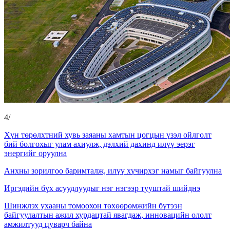
4
/
Хүн төрөлхтний хувь заяаны хамтын цогцын үзэл ойлголт
бий болгохыг улам ахиулж, дэлхий дахинд илүү эерэг
энергийг оруулна
Анхны зорилгоо баримталж, илүү хүчирхэг намыг байгуулна
Иргэдийн бүх асуудлуудыг нэг нэгээр тууштай шийднэ
Шинжлэх ухааны томоохон төхөөрөмжийн бүтээн
байгуулалтын ажил хурдацтай явагдаж, инновацийн ололт
амжилтууд цуварч байна