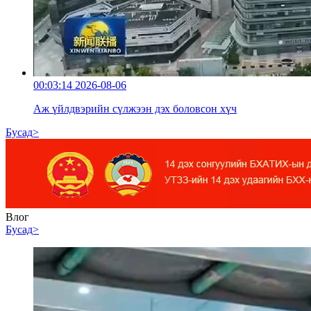
00:03:14
2026-08-06
Аж үйлдвэрийн сүлжээн дэх боловсон хүч
Бусад>
Влог
Бусад>