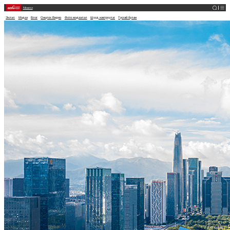
Монгол
Эхлэл
Мэдээ
Влог
Онцлох Видео
Фото мэдээлэл
Шууд нэвтрүүлэг
Тусгай булан