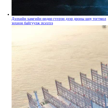
Дэлхийн хамгийн өндөр гүүрэн дээр дроны шоу тогтмол
зохион байгуулж эхэллээ