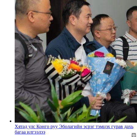
Хятад улс Конго руу Эболагийн эсрэг тэмцэх гурав дахь
багаа илгээлээ