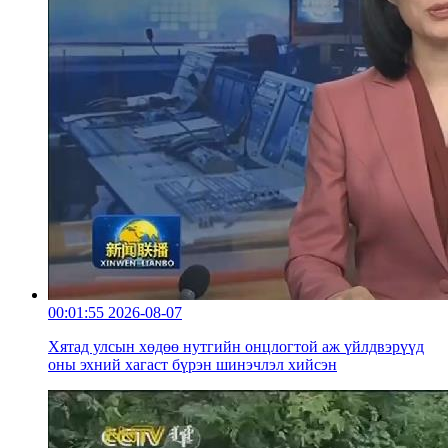
00:01:55
2026-08-07
Хятад улсын хөдөө нутгийн онцлогтой аж үйлдвэрүүд
оны эхний хагаст бүрэн шинэчлэл хийсэн