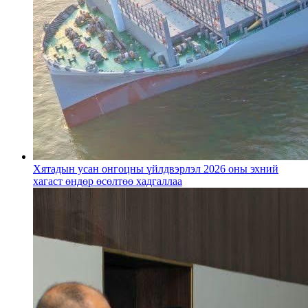
Хятадын усан онгоцны үйлдвэрлэл 2026 оны эхний
хагаст өндөр өсөлтөө хадгаллаа