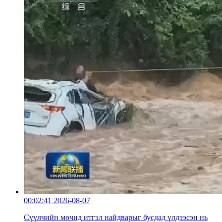
00:02:41
2026-08-07
Сүүлчийн мөчид итгэл найдварыг бусдад үлдээсэн нь