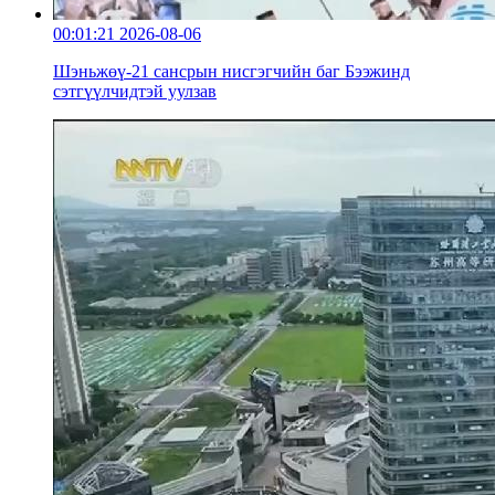
00:01:21
2026-08-06
Шэньжөү-21 сансрын нисгэгчийн баг Бээжинд
сэтгүүлчидтэй уулзав