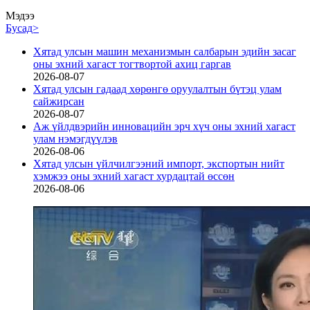
Мэдээ
Бусад>
Хятад улсын машин механизмын салбарын эдийн засаг
оны эхний хагаст тогтвортой ахиц гаргав
2026-08-07
Хятад улсын гадаад хөрөнгө оруулалтын бүтэц улам
сайжирсан
2026-08-07
Аж үйлдвэрийн инновацийн эрч хүч оны эхний хагаст
улам нэмэгдүүлэв
2026-08-06
Хятад улсын үйлчилгээний импорт, экспортын нийт
хэмжээ оны эхний хагаст хурдацтай өссөн
2026-08-06